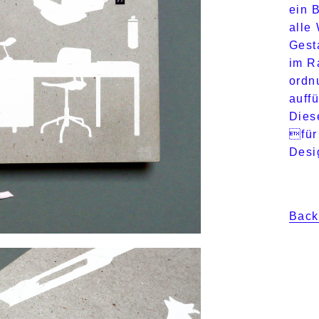
ein 
alle
Gest
im R
ordn
auffü
Dies
für
Desi
Back