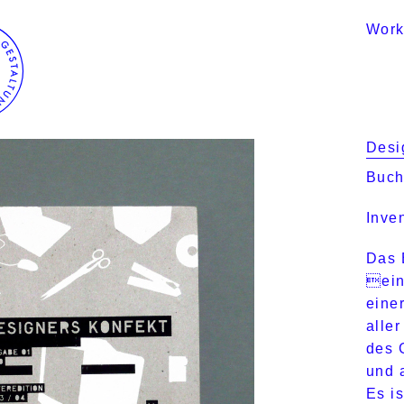
Wor
Desi
Buch
Inve
Das 
ein
eine
alle
des 
und 
Es i