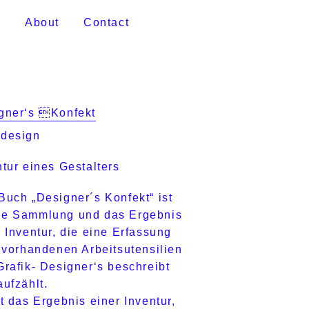
k
About
Contact
gner‘s Konfekt
design
ntur eines Gestalters
Buch „Designer´s Konfekt“ ist
e Sammlung und das Ergebnis
r Inventur, die eine Erfassung
r vorhandenen Arbeitsutensilien
Grafik- Designer‘s beschreibt
aufzählt.
st das Ergebnis einer Inventur,